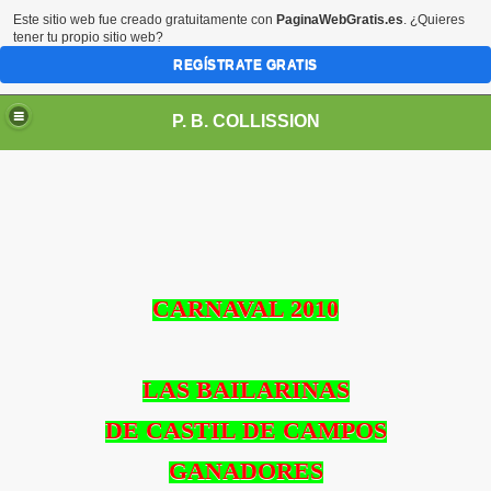
Este sitio web fue creado gratuitamente con
PaginaWebGratis.es
. ¿Quieres
tener tu propio sitio web?
REGÍSTRATE GRATIS
P. B. COLLISSION
CARNAVAL 2010
LAS BAILARINAS
DE CASTIL DE CAMPOS
GANADORES